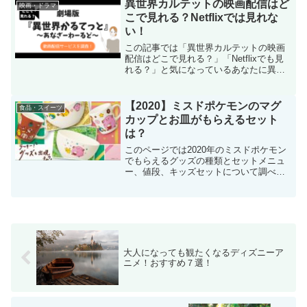
売情報をチェック。2020年はコク旨ビー
異世界カルテットの映画配信はど
映画・ドラマ
フシチューグラコロも発売されます。
こで見れる？Netflixでは見れな
い！
この記事では「異世界カルテットの映画
配信はどこで見れる？」「Netflixでも見
れる？」と気になっているあなたに異世
界カルテットの映画を配信している動画
配信サービスを調べて紹介しています。
最初に結論を言うと、異世界カルテット
【2020】ミスドポケモンのマグ
食品・スイーツ
の映画はNetflixで配信なし。
カップとお皿がもらえるセット
は？
このページでは2020年のミスドポケモン
でもらえるグッズの種類とセットメニュ
ー、値段、キッズセットについて調べて
紹介しています。「近くのミスドで発売
されたらコラボグッズのマグカップやお
皿も手に入れたい…」と思っている場合
チェックしてみてくださいね。
大人になっても観たくなるディズニーア
ニメ！おすすめ７選！