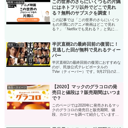
いご飯を作りたい」と料理のやる気が上
この世界のさらにいくつもの片隅
映画・ドラマ
がるかもしれません。
にはネトフリ以外でどこで見れ
る？無料のサブスクを調査！
この記事では「この世界のさらにいくつ
もの片隅にのアニメ映画はどこで見れ
る？」「Netflixでも見れる？」と気にな
っているあなたにこの世界のさらにいく
つもの片隅にの映画を配信しているサブ
スクの動画配信サービスを調べて紹介し
半沢直樹2の最終回前の復習に！
映画・ドラマ
ています。最初に結論を言うと、Netflix
見逃した回が無料で見れるティー
で配信あり。さらに、無料で見れる方法
バー
を教えます。
半沢直樹2の最終回前の復習におすすめな
のが、民放公式テレビポータルの
TVer（ティーバー）です。9月27日の20
時59分までの期間限定ですが、TVer（テ
ィーバー）で「半沢直樹2の9話まで」が
無料配信されています。週末の一気見に
【2020】マックのグラコロの発
食品・スイーツ
おすすめです。
売日と値段は？販売期間はいつま
で？
このページでは2020年に発売されるマッ
クのグラコロの発売日と販売期間、値
段、カロリーを調べて紹介しています。
「近くのマックでグラコロが発売された
ら早く食べたい…」と気になる場合は販