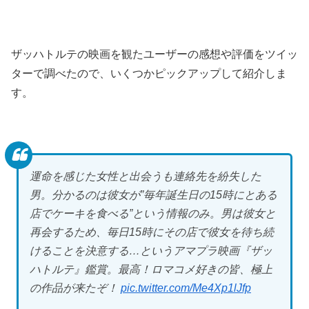
ザッハトルテの映画を観たユーザーの感想や評価をツイッ
ターで調べたので、いくつかピックアップして紹介しま
す。
運命を感じた女性と出会うも連絡先を紛失した
男。分かるのは彼女が”毎年誕生日の15時にとある
店でケーキを食べる”という情報のみ。男は彼女と
再会するため、毎日15時にその店で彼女を待ち続
けることを決意する…というアマプラ映画『ザッ
ハトルテ』鑑賞。最高！ロマコメ好きの皆、極上
の作品が来たぞ！
pic.twitter.com/Me4Xp1lJfp