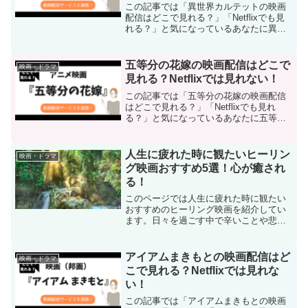
この記事では「異世界カルテットの映画
配信はどこで見れる？」「Netflixでも見
れる？」と気になっているあなたに異世
界カルテットの映画を配信している動画
配信サービスを調べて紹介しています。
最初に結論を言うと、異世界カルテット
五等分の花嫁の映画配信はどこで
映画・ドラマ
の映画はNetflixで配信なし。
見れる？Netflixでは見れない！
この記事では「五等分の花嫁の映画配信
はどこで見れる？」「Netflixでも見れ
る？」と気になっているあなたに五等分
の花嫁の映画を配信している動画配信サ
ービスを調べて紹介しています。最初に
結論を言うと、五等分の花嫁の映画は
人生に疲れた時に観たいヒーリン
映画・ドラマ
Netflixで配信なし。
グ映画おすすめ5選！心が癒され
る！
このページでは人生に疲れた時に観たい
おすすめのヒーリング映画を紹介してい
ます。日々を過ごす中で辛いことや悲し
いことがあったり、「なんかもう疲れた
な…」と感じるとき。人間誰しもそんな
日がありますよね。心が癒される映画を
アイアムまきもとの映画配信はど
映画・ドラマ
観れば、少し前向きになれますよ。
こで見れる？Netflixでは見れな
い！
この記事では「アイアムまきもとの映画