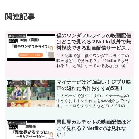
関連記事
僕のワンダフルライフの映画配信
映画・ドラマ
はどこで見れる？Netflix以外で無
料視聴できる動画配信サービスを
調査！
この記事では「僕のワンダフルライフの
映画はどこで見れる？」「Netflixでも見
れる？」と気になっているあなたに僕の
ワンダフルライフの映画を配信している
動画配信サービスを調べて紹介していま
す。最初に結論を言うと、僕のワンダフ
マイナーだけど面白い！ジブリ映
映画・ドラマ
ルライフの映画はNetflixで配信あり。
画の隠れた名作おすすめ5選！
このページではジブリのマイナー作品の
中からおすすめの作品を5本紹介していま
す。トトロやナウシカなどのジブリのメ
ジャー作品の陰に隠れて「イマイチ名前
が出てこない」というマイナー作品の中
にも隠れた名作が存在します。ジブリの
異世界カルテットの映画配信はど
映画・ドラマ
隠れた名作をチェックしてみてください
こで見れる？Netflixでは見れな
ね。
い！