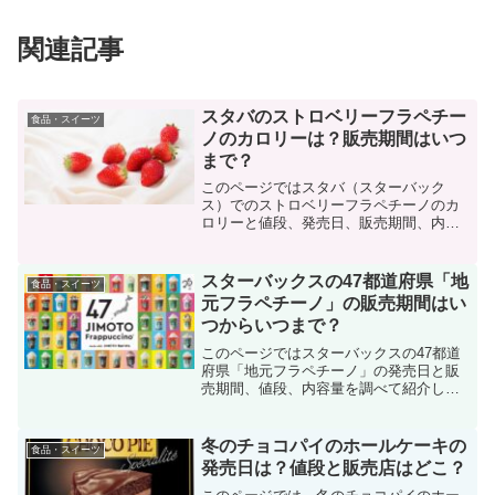
関連記事
スタバのストロベリーフラペチー
食品・スイーツ
ノのカロリーは？販売期間はいつ
まで？
このページではスタバ（スターバック
ス）でのストロベリーフラペチーノのカ
ロリーと値段、発売日、販売期間、内容
量を調べて紹介しています。「近くのス
タバでストロベリーフラペチーノが発売
されたら早く飲みたい…」と気になる場
スターバックスの47都道府県「地
食品・スイーツ
合はこちらをチェック。
元フラペチーノ」の販売期間はい
つからいつまで？
このページではスターバックスの47都道
府県「地元フラペチーノ」の発売日と販
売期間、値段、内容量を調べて紹介して
います。「近くのスタバで地元フラペチ
ーノが発売されたら早く飲みたい…」と
気になる場合はこちらをチェック。
冬のチョコパイのホールケーキの
食品・スイーツ
発売日は？値段と販売店はどこ？