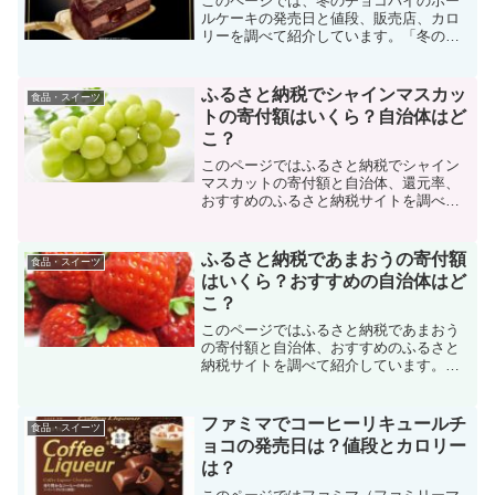
このページでは、冬のチョコパイのホー
ルケーキの発売日と値段、販売店、カロ
リーを調べて紹介しています。「冬のチ
ョコパイのホールケーキが発売されたら
売り切れる前に早く買いたい…」という
場合は、発売日と値段、販売店を書いて
ふるさと納税でシャインマスカッ
食品・スイーツ
おきますのでチェックしてみてください
トの寄付額はいくら？自治体はど
ね。
こ？
このページではふるさと納税でシャイン
マスカットの寄付額と自治体、還元率、
おすすめのふるさと納税サイトを調べて
紹介しています。「ふるさと納税でシャ
インマスカットはいくらでもらえる
の？」と気になる場合は、寄付金額と取
ふるさと納税であまおうの寄付額
食品・スイーツ
り扱いの自治体をチェック。
はいくら？おすすめの自治体はど
こ？
このページではふるさと納税であまおう
の寄付額と自治体、おすすめのふるさと
納税サイトを調べて紹介しています。
「ふるさと納税であまおうはいくらでも
らえるの？」と気になる場合は、あまお
うの寄付金額と自治体を書いておきます
ファミマでコーヒーリキュールチ
食品・スイーツ
のでチェックしてみてくださいね。
ョコの発売日は？値段とカロリー
は？