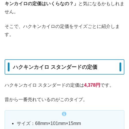
キンカイロの定価はいくらなの？」
と気になるかもしれま
せん。
そこで、ハクキンカイロの定価をサイズごとに紹介しま
す。
ハクキンカイロ スタンダードの定価
ハクキンカイロ スタンダードの定価は
4,378円
です。
昔から一番売れているのがこのタイプ。
サイズ：68mm×101mm×15mm