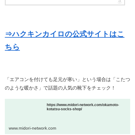
⇒ハクキンカイロの公式サイトはこ
ちら
「エアコンを付けても足元が寒い」という場合は「こたつ
のような暖かさ」で話題の人気の靴下をチェック！
https://www.midori-network.com/okamoto-
kotatsu-socks-shop/
www.midori-network.com