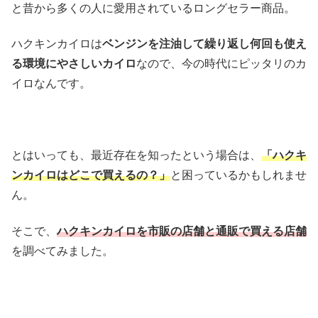
と昔から多くの人に愛用されているロングセラー商品。
ハクキンカイロは
ベンジンを注油して繰り返し何回も使え
る環境にやさしいカイロ
なので、今の時代にピッタリのカ
イロなんです。
とはいっても、最近存在を知ったという場合は、
「ハクキ
ンカイロはどこで買えるの？」
と困っているかもしれませ
ん。
そこで、
ハクキンカイロを市販の店舗と通販で買える店舗
を調べてみました。