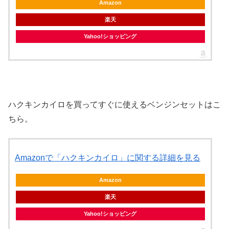
Amazon
楽天
Yahoo!ショッピング
ハクキンカイロを買ってすぐに使えるベンジンセットはこ
ちら。
Amazonで「ハクキンカイロ」に関する詳細を見る
Amazon
楽天
Yahoo!ショッピング