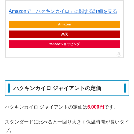
Amazonで「ハクキンカイロ」に関する詳細を見る
Amazon
楽天
Yahoo!ショッピング
ハクキンカイロ ジャイアントの定価
ハクキンカイロ ジャイアントの定価は
6,000円
です。
スタンダードに比べると一回り大きく保温時間が長いタイ
プ。