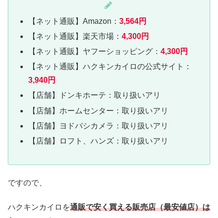
【ネット通販】Amazon：
3,564円
【ネット通販】楽天市場：
4,300円
【ネット通販】ヤフーショッピング：
4,300円
【ネット通販】ハクキンカイロの公式サイト：
3,940円
【店舗】ドンキホーテ：取り扱いアリ
【店舗】ホームセンター：取り扱いアリ
【店舗】ヨドバシカメラ：取り扱いアリ
【店舗】ロフト、ハンズ：取り扱いアリ
ですので、
ハクキンカイロを
通販で安く買える販売店（最安値店）は