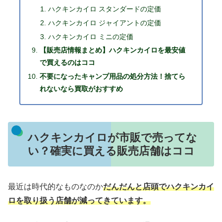
ハクキンカイロ スタンダードの定価
ハクキンカイロ ジャイアントの定価
ハクキンカイロ ミニの定価
【販売店情報まとめ】ハクキンカイロを最安値
で買えるのはココ
不要になったキャンプ用品の処分方法！捨てら
れないなら買取がおすすめ
ハクキンカイロが市販で売ってな
い？確実に買える販売店舗はココ
最近は時代的なものなのか
だんだんと店頭でハクキンカイ
ロを取り扱う店舗が減ってきています。