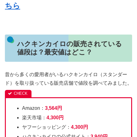
ちら
ハクキンカイロの販売されている
値段は？最安値はどこ？
昔から多くの愛用者がいるハクキンカイロ（スタンダー
ド）を取り扱っている販売店舗で値段を調べてみました。
Amazon：
3,564円
楽天市場：
4,300円
ヤフーショッピング：
4,300円
ハクキンカイロの公式サイト：
3,940円