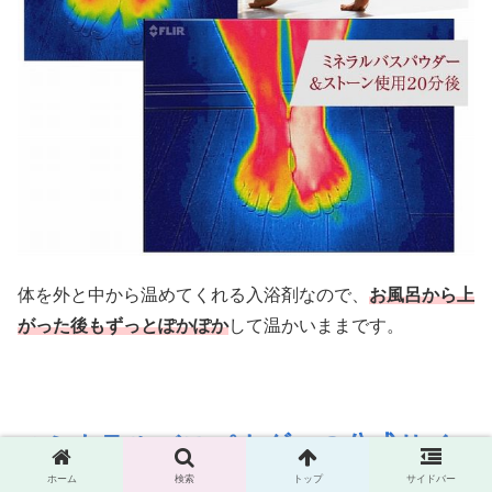
体を外と中から温めてくれる入浴剤なので、
お風呂から上
がった後もずっとぽかぽか
して温かいままです。
⇒ミネラルバスパウダーの公式サイ
ホーム
検索
トップ
サイドバー