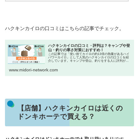
ハクキンカイロの口コミはこちらの記事でチェック。
ハクキンカイロの口コミ・評判は？キャンプや登
山・釣りの寒さ対策におすすめ！
この記事では「使い捨てカイロの約13倍の熱量があるハイ
パワーカイロ」として人気のハクキンカイロの口コミを紹
介しています。キャンプや登山、釣りをする人に評判がい
いハクキンカイロですが、悪い口コミや欠点も嘘なしで正
直に紹介していくので、購入前に...
www.midori-network.com
【店舗】ハクキンカイロは近くの
ドンキホーテで買える？