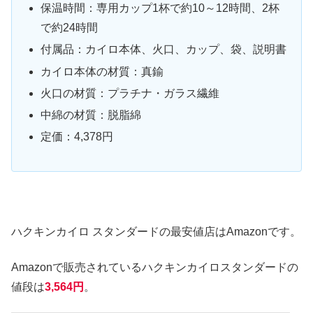
保温時間：専用カップ1杯で約10～12時間、2杯
で約24時間
付属品：カイロ本体、火口、カップ、袋、説明書
カイロ本体の材質：真鍮
火口の材質：プラチナ・ガラス繊維
中綿の材質：脱脂綿
定価：4,378円
ハクキンカイロ スタンダードの最安値店はAmazonです。
Amazonで販売されているハクキンカイロスタンダードの
値段は
3,564円
。