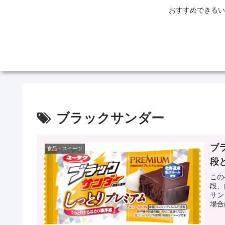
おすすめできるい
ブラックサンダー
ブ
食品・スイーツ
段
この
段、
サン
場合
ク。