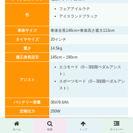
フェアアイルラテ
色
アイスランドブラック
車体サイズ
車体全長148cm×車体高さ最大113cm
タイヤサイズ
20インチ
重さ
14.5kg
適正身長目安
145cm～190cm
エコモード（0～3段階ペダルアシス
ト）
アシスト
スポーツモード（0～3段階ペダルアシ
スト）
バッテリー容量
36V/9.6Ah
定格出力
250W
充電時間
4～6時間
1回の充電で走行できる
ホーム
検索
トップ
サイドバー
最大100km